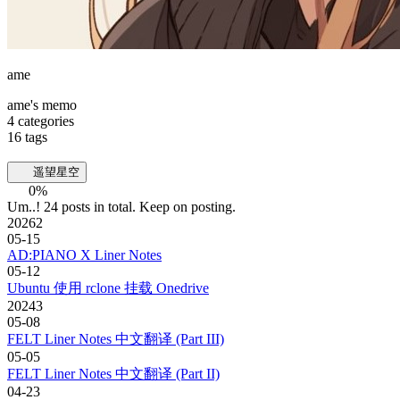
ame
ame's memo
4
categories
16
tags
遥望星空
0%
Um..! 24 posts in total. Keep on posting.
2026
2
05-15
AD:PIANO X Liner Notes
05-12
Ubuntu 使用 rclone 挂载 Onedrive
2024
3
05-08
FELT Liner Notes 中文翻译 (Part III)
05-05
FELT Liner Notes 中文翻译 (Part II)
04-23