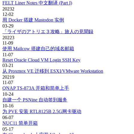
FELT Liner Notes 中文翻译 (Part I)
2023
2
12-02
用 Docker 搭建 Mastodon 实例
03-29
「ライザのアトリエ３攻略」旅人の見聞録
2022
3
11-09
使用 Mailcow 搭建自己的域名邮箱
11-07
Reset Oracle Cloud VM Login SSH Key
03-21
从 Proxmox VE 迁移到 ESXI/VMware Workstation
2021
9
11-07
QNAP TS-873A 开箱和简单上手
10-24
自建一个 PSNine 自动签到服务
10-16
为 PVE 安装 RTL8125B 2.5G网卡驱动
06-07
NUC11 简单开箱
05-17