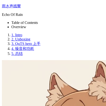
雨き声残響
Echo Of Rain
Table of Contents
Overview
1.
Intro
2.
Unboxing
3.
QuTS hero 上手
4.
噪音和功耗
5.
总结