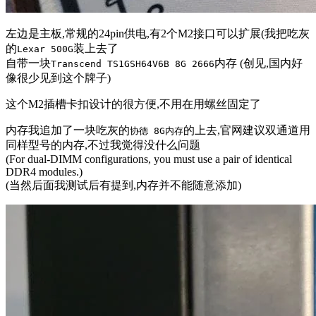
左边是主板,常规的24pin供电,有2个M2接口可以扩展(我把吃灰
的
装上去了
Lexar 500G
自带一块
内存 (创见,国内好
Transcend TS1GSH64V6B 8G 2666
像很少见到这个牌子)
这个M2插槽卡扣设计的很方便,不用在用螺丝固定了
内存我追加了一块吃灰的
的上去,官网建议双通道用
协德 8G内存
同样型号的内存,不过我觉得没什么问题
(For dual-DIMM configurations, you must use a pair of identical
DDR4 modules.)
(当然后面我测试后有提到,内存并不能随意添加)