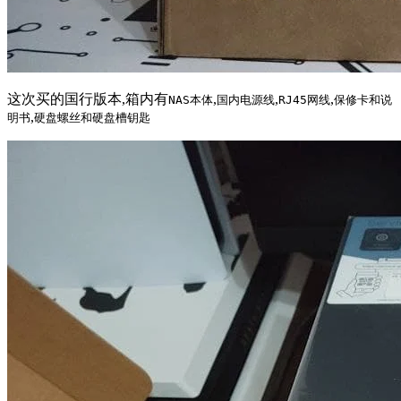
这次买的国行版本,箱内有
,
,
,
NAS本体
国内电源线
RJ45网线
保修卡和说
,
明书
硬盘螺丝和硬盘槽钥匙