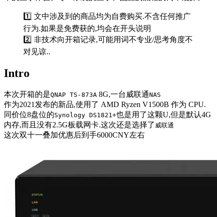
1️⃣ 文中涉及到的商品均为自费购买.不含任何推广
行为.如果是免费获的,均会在开头说明
2️⃣ 非技术向开箱记录,可能用词不专业/思考角度不
对见谅..
Intro
本次开箱的是
8G,一台威联通
QNAP TS-873A
NAS
作为2021发布的新品,使用了 AMD Ryzen V1500B 作为 CPU.
同价位8盘位的
也是用了这颗U,但是默认4G
Synology DS1821+
内存,而且没有2.5G板载网卡.这次还是选择了
威联通
这次双十一叠加优惠后到手6000CNY左右